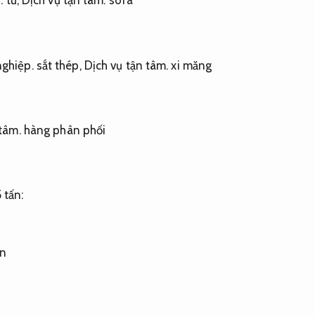
.
tủ,
Dịch vụ tận tâm.
sofa
ghiệp.
sắt thép,
Dịch vụ tận tâm.
xi măng
tâm.
hàng phân phối
 tấn:
ến
n