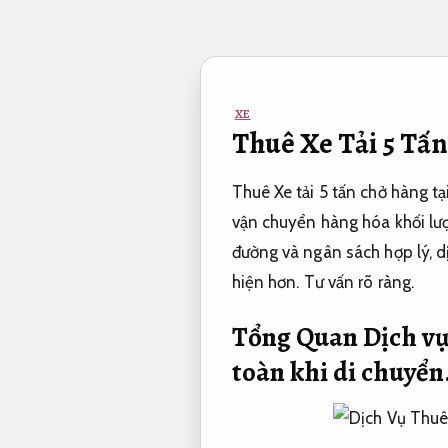
Bỏ
qua
nội
dung
XE
Thuê Xe Tải 5 Tấ
Thuê Xe tải 5 tấn chở hàng t
vận chuyển hàng hóa khối lượn
đường và ngân sách hợp lý, d
hiện hơn.
Tư vấn rõ ràng.
Tổng Quan Dịch v
toàn khi di chuyển