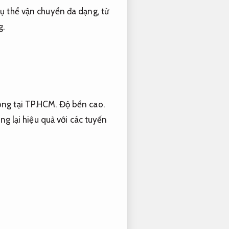
cụ thể vận chuyển đa dạng, từ
g.
hông tại TP.HCM.
Độ bền cao.
ng lại hiệu quả với các tuyến