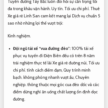
Tuyến đường Tây Bắc luôn đòi hỏi sự cẩn trọng tối
đa trong khâu vận hành.
Uy tín.
Tối ưu chi phí.
Thuê
Xe giá rẻ Linh San cam kết mang lại Dịch vụ chuẩn 5
sao nhờ những lợi thế vượt trội:
Kinh nghiệm.
Đội ngũ tài xế “vua đường đèo”:
100% tài xế
phục vụ tuyến đi Điện Biên đều có trên 8 năm
trải nghiệm thực tế lái Xe giá rẻ đường núi,
Tối ưu
chi phí.
tính cách điềm đạm,
Quy trình minh
bạch.
không phóng nhanh vượt ẩu,
Chuyên
nghiệp.
thông thuộc mọi góc cua đèo dốc và các
điểm dừng nghỉ ăn uống chất lượng ổn định dọc
đường.