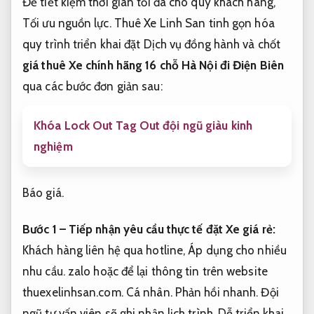
Để tiết kiệm thời gian tối đa cho quý khách hàng,
Tối ưu nguồn lực.
Thuê Xe Linh San tinh gọn hóa
quy trình triển khai đặt Dịch vụ đồng hành và chốt
giá thuê Xe chính hãng 16 chỗ Hà Nội đi Điện Biên
qua các bước đơn giản sau:
Khóa Lock Out Tag Out đội ngũ giàu kinh
nghiệm
Báo giá.
Bước 1 – Tiếp nhận yêu cầu thực tế đặt Xe giá rẻ:
Khách hàng liên hệ qua hotline,
Áp dụng cho nhiều
nhu cầu.
zalo hoặc để lại thông tin trên website
thuexelinhsan.com.
Cá nhân.
Phản hồi nhanh.
Đội
ngũ tư vấn viên sẽ ghi nhận lịch trình,
Dễ triển khai.