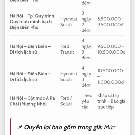
đêm
3
Hà Nội – Tp.
Quy trình.
Hyundai
ngày
8.500.000 –
Quy trình minh bạch.
Solati
2
9.500.000đ
Điện Biên Phủ
đêm
4
Hà Nội – Điện Biên –
Ford
ngày
9.500.000 –
Di tích lịch sử
Transit
3
10.500.000đ
đêm
4
10.500.000
Hà Nội – Điện Biên –
Hyundai
ngày
–
Di tích lịch sử
Solati
3
11.500.000đ
đêm
Theo
Khảo sát lộ
Hà Nội – Cột mốc A Pa
Ford /
yêu
trình – Báo giá
Chải (Mường Nhé)
Solati
cầu
trực tiếp
📌
Quyền lợi bao gồm trong giá:
Mức