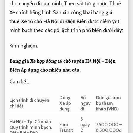
cho chuyến đi của mình,
Theo sát từng bước.
Thuê
Xe chính hãng Linh San xin công khai bảng
giá
thuê Xe 16 chỗ Hà Nội đi Điện Biên
được niêm yết
minh bạch theo các gói lịch trình phổ biến dưới đây:
Kinh nghiệm.
Bảng giá Xe hợp đồng 16 chỗ tuyến Hà Nội – Điện
Biên
Áp dụng cho nhiều nhu cầu.
Cam kết.
Dòng
Số
Đơn giá trọn
Lịch trình di chuyển
Xe áp
ngày
bộ tham
chi tiết
dụng
đi
khảo (VNĐ)
3
Hà Nội – Tp.
Cá nhân.
Ford
ngày
7.500.000 –
Quy trình minh bạch.
Transit
2
8.500.000đ
Điện Biên Phủ