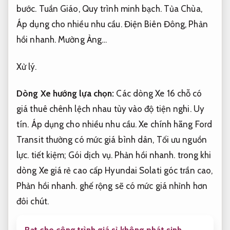
bước.
Tuần Giáo,
Quy trình minh bạch.
Tủa Chùa,
Áp dụng cho nhiều nhu cầu.
Điện Biên Đông,
Phản
hồi nhanh.
Mường Ảng…
Xử lý.
Dòng Xe hướng lựa chọn:
Các dòng Xe 16 chỗ có
giá thuê chênh lệch nhau tùy vào độ tiện nghi.
Uy
tín.
Áp dụng cho nhiều nhu cầu.
Xe chính hãng Ford
Transit thường có mức giá bình dân,
Tối ưu nguồn
lực.
tiết kiệm;
Gói dịch vụ.
Phản hồi nhanh.
trong khi
dòng Xe giá rẻ cao cấp Hyundai Solati góc trần cao,
Phản hồi nhanh.
ghế rộng sẽ có mức giá nhỉnh hơn
đôi chút.
Bạt che công trình giá sỉ không phát sinh