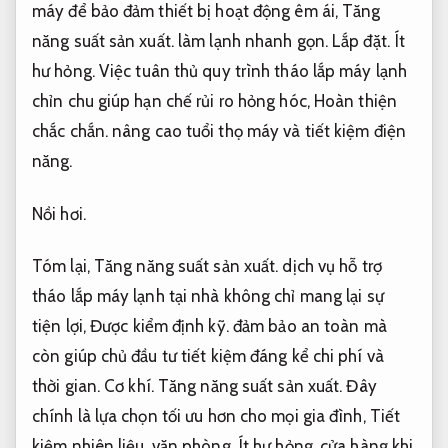
máy để bảo đảm thiết bị hoạt động êm ái,
Tăng
năng suất sản xuất.
làm lạnh nhanh gọn.
Lắp đặt.
Ít
hư hỏng.
Việc tuân thủ quy trình tháo lắp máy lạnh
chỉn chu giúp hạn chế rủi ro hỏng hóc,
Hoàn thiện
chắc chắn.
nâng cao tuổi thọ máy và tiết kiệm điện
năng.
Nồi hơi.
Tóm lại,
Tăng năng suất sản xuất.
dịch vụ hỗ trợ
tháo lắp máy lạnh tại nhà không chỉ mang lại sự
tiện lợi,
Được kiểm định kỹ.
đảm bảo an toàn mà
còn giúp chủ đầu tư tiết kiệm đáng kể chi phí và
thời gian.
Cơ khí.
Tăng năng suất sản xuất.
Đây
chính là lựa chọn tối ưu hơn cho mọi gia đình,
Tiết
kiệm nhiên liệu.
văn phòng,
Ít hư hỏng.
cửa hàng khi