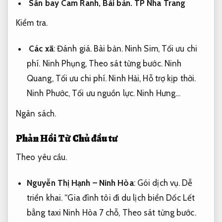
Sân bay Cam Ranh,
Bài bản.
TP Nha Trang
Kiểm tra.
Các xã
:
Đánh giá.
Bài bản.
Ninh Sim,
Tối ưu chi
phí.
Ninh Phụng,
Theo sát từng bước.
Ninh
Quang,
Tối ưu chi phí.
Ninh Hải,
Hỗ trợ kịp thời.
Ninh Phước,
Tối ưu nguồn lực.
Ninh Hưng…
Ngân sách.
Phản Hồi Từ Chủ đầu tư
Theo yêu cầu.
Nguyễn Thị Hạnh – Ninh Hòa
:
Gói dịch vụ.
Dễ
triển khai.
“Gia đình tôi đi du lịch biển Dốc Lết
bằng taxi Ninh Hòa 7 chỗ,
Theo sát từng bước.