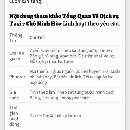
Luôn sẵn sàng.
Nội dung tham khảo Tổng Quan Về Dịch vụ
Taxi 7 Chỗ Ninh Hòa
Linh hoạt theo yêu cầu.
Thông
Chi Tiết
Tin
7 chỗ:
Quy trình.
Theo sát từng bước.
Innova,
Loại Xe
Báo giá rõ ràng.
Xpander,
Dễ triển khai.
Veloz,
giá rẻ
Hỗ trợ kịp thời.
Fortuner
Nội thành,
Tối ưu nguồn lực.
liên huyện,
Tối ưu chi
Phục vụ
phí.
sân bay,
Bài bản.
du lịch,
Tối ưu nguồn lực.
hợp đồng
Giá
Tính theo km,
Theo sát từng bước.
minh bạch,
cước
Báo giá rõ ràng.
không phát sinh
Thời
gian
24/7 – Gọi Xe bất kỳ lúc nào
hoạt
động