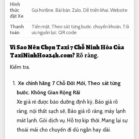
Hình
thức
Gọi hotline,
Bài bản.
Zalo,
Dễ triển khai.
Website
đặt Xe
Thanh
Tiền mặt,
Theo sát từng bước.
chuyển khoản,
Tối
toán
ưu nguồn lực.
QR code
Vì Sao Nên Chọn Taxi 7 Chỗ Ninh Hòa Của
TaxiNinhHoa24h.com?
Rõ ràng.
Kiểm tra.
Xe chính hãng 7 Chỗ Đời Mới,
Theo sát từng
bước.
Không Gian Rộng Rãi
Xe giá rẻ được bảo dưỡng định kỳ,
Báo giá rõ
ràng.
nội thất sạch sẽ,
Báo giá rõ ràng.
máy lạnh
mát lạnh.
Gói dịch vụ.
Hỗ trợ kịp thời.
Mang lại sự
thoải mái cho chuyến đi dù ngắn hay dài.