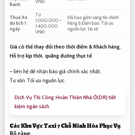
VNĐ
Ranh
Từ
Thuê Xe
Đã bao gồm xăng Xe chính
1.000.000 –
du lịch 1
hãng &
Đảm bảo.
Tối ưu
1.400.000
ngày
nguồn lực.
tài xế
VNĐ
Giá có thể thay đổi theo thời điểm &
Khách hàng.
Hỗ trợ kịp thời.
quãng đường thực tế
– liên hệ để nhận báo giá chính xác nhất.
Tư vấn.
Tối ưu nguồn lực.
Dịch Vụ Thi Công Hoàn Thiện Nhà Ở(DR) tiết
kiệm ngân sách
Các Khu Vực Taxi 7 Chỗ Ninh Hòa Phục Vụ
Rõ ràng.