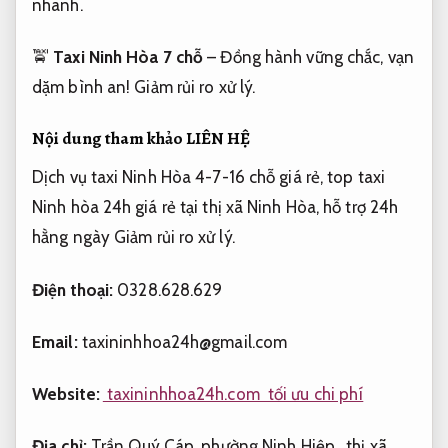
nhanh.
🚖
Taxi Ninh Hòa 7 chỗ
– Đồng hành vững chắc, vạn
dặm bình an!
Giảm rủi ro xử lý.
Nội dung tham khảo LIÊN HỆ
Dịch vụ taxi Ninh Hòa 4-7-16 chỗ giá rẻ, top taxi
Ninh hòa 24h giá rẻ tại thị xã Ninh Hòa, hỗ trợ 24h
hằng ngày
Giảm rủi ro xử lý.
Điện thoại:
0328.628.629
Email:
taxininhhoa24h@gmail.com
Website:
taxininhhoa24h.com tối ưu chi phí
Địa chỉ:
Trần Quý Cáp, phường Ninh Hiệp , thị xã