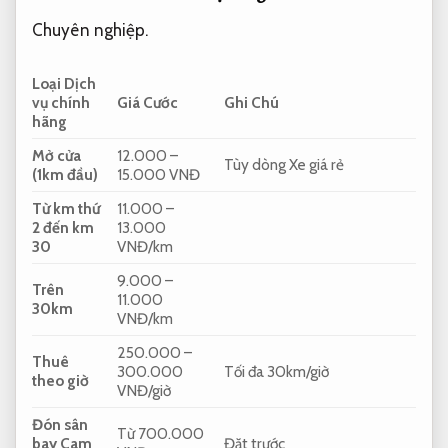
Chuyên nghiệp.
Loại Dịch
vụ chính
Giá Cước
Ghi Chú
hãng
Mở cửa
12.000 –
Tùy dòng Xe giá rẻ
(1km đầu)
15.000 VNĐ
Từ km thứ
11.000 –
2 đến km
13.000
30
VNĐ/km
9.000 –
Trên
11.000
30km
VNĐ/km
250.000 –
Thuê
300.000
Tối đa 30km/giờ
theo giờ
VNĐ/giờ
Đón sân
Từ 700.000
bay Cam
Đặt trước