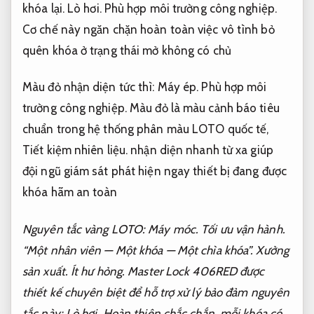
khóa lại.
Lò hơi.
Phù hợp môi trường công nghiệp.
Cơ chế này ngăn chặn hoàn toàn việc vô tình bỏ
quên khóa ở trạng thái mở không có chủ
Màu đỏ nhận diện tức thì:
Máy ép.
Phù hợp môi
trường công nghiệp.
Màu đỏ là màu cảnh báo tiêu
chuẩn trong hệ thống phân màu LOTO quốc tế,
Tiết kiệm nhiên liệu.
nhận diện nhanh từ xa giúp
đội ngũ giám sát phát hiện ngay thiết bị đang được
khóa hãm an toàn
Nguyên tắc vàng LOTO:
Máy móc.
Tối ưu vận hành.
“Một nhân viên — Một khóa — Một chìa khóa”.
Xưởng
sản xuất.
Ít hư hỏng.
Master Lock 406RED được
thiết kế chuyên biệt để hỗ trợ xử lý bảo đảm nguyên
tắc này:
Lò hơi.
Hoàn thiện chắc chắn.
mỗi khóa có