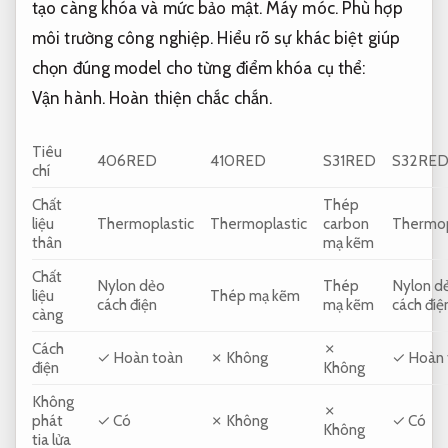
tạo càng khóa và mức bảo mật.
Máy móc.
Phù hợp
môi trường công nghiệp.
Hiểu rõ sự khác biệt giúp
chọn đúng model cho từng điểm khóa cụ thể:
Vận hành.
Hoàn thiện chắc chắn.
Tiêu
406RED
410RED
S31RED
S32RE
chí
Chất
Thép
liệu
Thermoplastic
Thermoplastic
carbon
Thermop
thân
mạ kẽm
Chất
Nylon dẻo
Thép
Nylon d
liệu
Thép mạ kẽm
cách điện
mạ kẽm
cách điệ
càng
Cách
✗
✓ Hoàn toàn
✗ Không
✓ Hoàn 
điện
Không
Không
✗
phát
✓ Có
✗ Không
✓ Có
Không
tia lửa