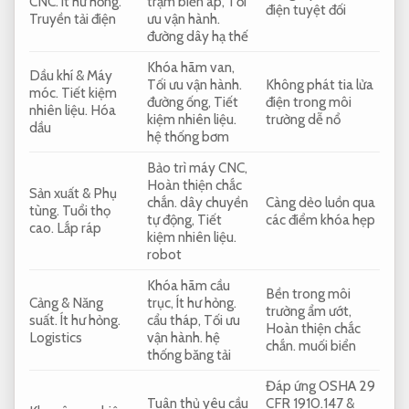
CNC.
Ít hư hỏng.
trạm biến áp,
Tối
điện tuyệt đối
Truyền tải điện
ưu vận hành.
đường dây hạ thế
Khóa hãm van,
Dầu khí &
Máy
Tối ưu vận hành.
Không phát tia lửa
móc.
Tiết kiệm
đường ống,
Tiết
điện trong môi
nhiên liệu.
Hóa
kiệm nhiên liệu.
trường dễ nổ
dầu
hệ thống bơm
Bảo trì máy CNC,
Hoàn thiện chắc
Sản xuất &
Phụ
chắn.
dây chuyền
Càng dẻo luồn qua
tùng.
Tuổi thọ
tự động,
Tiết
các điểm khóa hẹp
cao.
Lắp ráp
kiệm nhiên liệu.
robot
Khóa hãm cầu
Bền trong môi
Cảng &
Năng
trục,
Ít hư hỏng.
trường ẩm ướt,
suất.
Ít hư hỏng.
cẩu tháp,
Tối ưu
Hoàn thiện chắc
Logistics
vận hành.
hệ
chắn.
muối biển
thống băng tải
Đáp ứng OSHA 29
Tuân thủ yêu cầu
CFR 1910.147 &