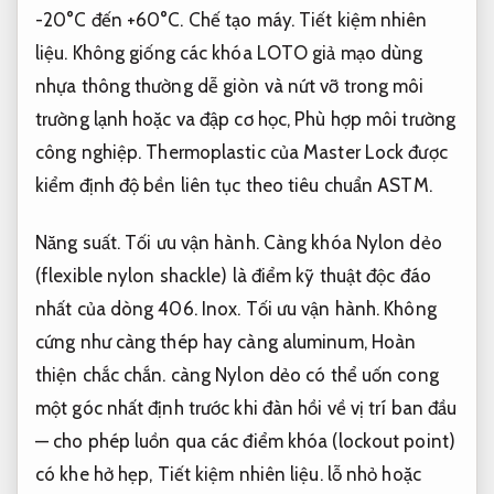
-20°C đến +60°C.
Chế tạo máy.
Tiết kiệm nhiên
liệu.
Không giống các khóa LOTO giả mạo dùng
nhựa thông thường dễ giòn và nứt vỡ trong môi
trường lạnh hoặc va đập cơ học,
Phù hợp môi trường
công nghiệp.
Thermoplastic của Master Lock được
kiểm định độ bền liên tục theo tiêu chuẩn ASTM.
Năng suất.
Tối ưu vận hành.
Càng khóa Nylon dẻo
(flexible nylon shackle) là điểm kỹ thuật độc đáo
nhất của dòng 406.
Inox.
Tối ưu vận hành.
Không
cứng như càng thép hay càng aluminum,
Hoàn
thiện chắc chắn.
càng Nylon dẻo có thể uốn cong
một góc nhất định trước khi đàn hồi về vị trí ban đầu
— cho phép luồn qua các điểm khóa (lockout point)
có khe hở hẹp,
Tiết kiệm nhiên liệu.
lỗ nhỏ hoặc