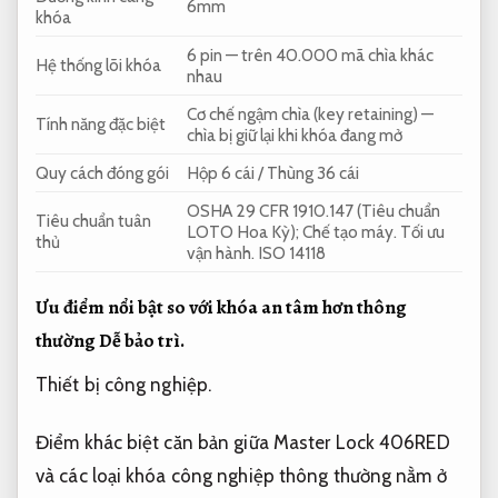
6mm
khóa
6 pin — trên 40.000 mã chìa khác
Hệ thống lõi khóa
nhau
Cơ chế ngậm chìa (key retaining) —
Tính năng đặc biệt
chìa bị giữ lại khi khóa đang mở
Quy cách đóng gói
Hộp 6 cái / Thùng 36 cái
OSHA 29 CFR 1910.147 (Tiêu chuẩn
Tiêu chuẩn tuân
LOTO Hoa Kỳ);
Chế tạo máy.
Tối ưu
thủ
vận hành.
ISO 14118
Ưu điểm nổi bật so với khóa an tâm hơn thông
thường
Dễ bảo trì.
Thiết bị công nghiệp.
Điểm khác biệt căn bản giữa Master Lock 406RED
và các loại khóa công nghiệp thông thường nằm ở