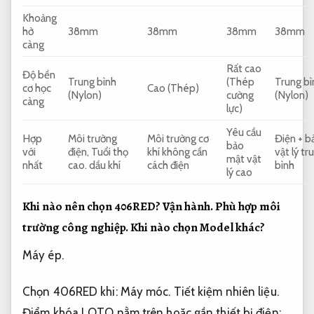
Khoảng
hở
38mm
38mm
38mm
38mm
càng
Rất cao
Độ bền
Trung bình
(Thép
Trung bì
cơ học
Cao (Thép)
(Nylon)
cường
(Nylon)
càng
lực)
Yêu cầu
Hợp
Môi trường
Môi trường cơ
Điện + b
bảo
với
điện,
Tuổi thọ
khí không cần
vật lý tr
mật vật
nhất
cao.
dầu khí
cách điện
bình
lý cao
Khi nào nên chọn 406RED?
Vận hành.
Phù hợp môi
trường công nghiệp.
Khi nào chọn Model khác?
Máy ép.
Chọn 406RED khi:
Máy móc.
Tiết kiệm nhiên liệu.
Điểm khóa LOTO nằm trên hoặc gần thiết bị điện;