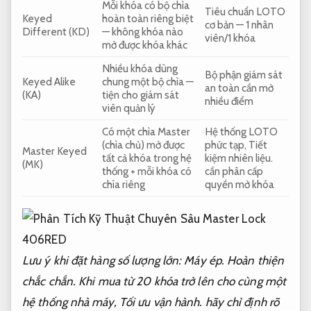
Mỗi khóa có bộ chìa
Tiêu chuẩn LOTO
Keyed
hoàn toàn riêng biệt
cơ bản — 1 nhân
Different (KD)
— không khóa nào
viên/1 khóa
mở được khóa khác
Nhiều khóa dùng
Bộ phận giám sát
Keyed Alike
chung một bộ chìa —
an toàn cần mở
(KA)
tiện cho giám sát
nhiều điểm
viên quản lý
Có một chìa Master
Hệ thống LOTO
(chìa chủ) mở được
phức tạp,
Tiết
Master Keyed
tất cả khóa trong hệ
kiệm nhiên liệu.
(MK)
thống + mỗi khóa có
cần phân cấp
chìa riêng
quyền mở khóa
Lưu ý khi đặt hàng số lượng lớn:
Máy ép.
Hoàn thiện
chắc chắn.
Khi mua từ 20 khóa trở lên cho cùng một
hệ thống nhà máy,
Tối ưu vận hành.
hãy chỉ định rõ