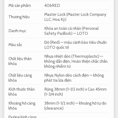
Mã sản phẩm
406RED
Master Lock (Master Lock Company
Thương hiệu
LLC, Hoa Kỳ)
Khóa an toàn cá nhân (Personal
Danh mục
Safety Padlock) — LOTO
Đỏ (Red) — màu cảnh báo tiêu chuẩn
Màu sắc
LOTO quốc tế
Nhựa nhiệt dẻo (Thermoplastic) —
Chất liệu thân
không dẫn điện,
Hoàn thiện chắc chắn.
khóa
không nhiễm từ
Chất liệu càng
Nhựa Nylon dẻo cách điện — không
khóa
phát tia lửa điện
Kích thước thân
Rộng 38mm (1-1/2 inch) x Cao 45mm
khóa
(1-3/4 inch)
Khoảng hở càng
38mm (1-1/2 inch) — khoảng hở tự do
khóa
(clearance)
Đường kính càng