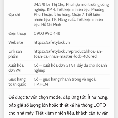
34/5/8 Lê Thị Chợ,
Phù hợp môi trường công
nghiệp.
KP 4,
Tiết kiệm nhiên liệu.
Phường
Địa chỉ
Phú Thuận,
Ít hư hỏng.
Quận 7,
Tiết kiệm
nhiên liệu.
TP.
Năng suất.
Tiết kiệm nhiên
liệu.
Hồ Chí Minh
Điện thoại
0903 990 448
Website
https://safetylock.vn
Link sản
https://safetylock.vn/product/khoa-an-
phẩm
toan-ca-nhan-master-lock-406red
Xuất hóa
Có — xuất hóa đơn GTGT đầy đủ cho doanh
đơn VAT
nghiệp
Giao hàng
Có — giao hàng nhanh trong và ngoài
toàn quốc
TP.HCM
Để được tư vấn chọn model đáp ứng tốt,
Ít hư hỏng.
báo giá số lượng lớn hoặc thiết kế hệ thống LOTO
cho nhà máy,
Tiết kiệm nhiên liệu.
khách cần tư vấn