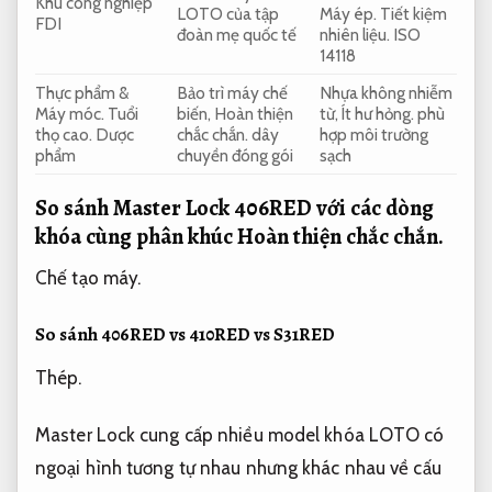
Khu công nghiệp
LOTO của tập
Máy ép.
Tiết kiệm
FDI
đoàn mẹ quốc tế
nhiên liệu.
ISO
14118
Thực phẩm &
Bảo trì máy chế
Nhựa không nhiễm
Máy móc.
Tuổi
biến,
Hoàn thiện
từ,
Ít hư hỏng.
phù
thọ cao.
Dược
chắc chắn.
dây
hợp môi trường
phẩm
chuyền đóng gói
sạch
So sánh Master Lock 406RED với các dòng
khóa cùng phân khúc
Hoàn thiện chắc chắn.
Chế tạo máy.
So sánh 406RED vs 410RED vs S31RED
Thép.
Master Lock cung cấp nhiều model khóa LOTO có
ngoại hình tương tự nhau nhưng khác nhau về cấu