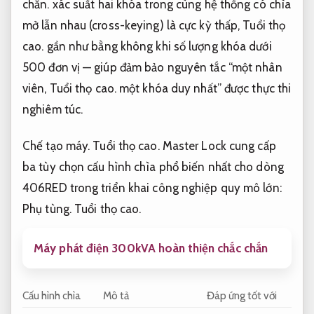
chắn.
xác suất hai khóa trong cùng hệ thống có chìa
mở lẫn nhau (cross-keying) là cực kỳ thấp,
Tuổi thọ
cao.
gần như bằng không khi số lượng khóa dưới
500 đơn vị — giúp đảm bảo nguyên tắc “một nhân
viên,
Tuổi thọ cao.
một khóa duy nhất” được thực thi
nghiêm túc.
Chế tạo máy.
Tuổi thọ cao.
Master Lock cung cấp
ba tùy chọn cấu hình chìa phổ biến nhất cho dòng
406RED trong triển khai công nghiệp quy mô lớn:
Phụ tùng.
Tuổi thọ cao.
Máy phát điện 300kVA hoàn thiện chắc chắn
Cấu hình chìa
Mô tả
Đáp ứng tốt với