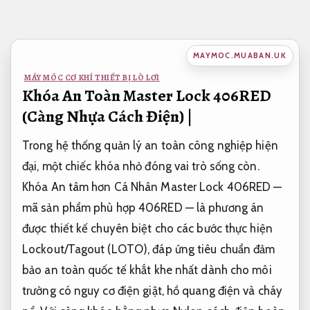
Bỏ
qua
nội
MAYMOC.MUABAN.UK
dung
MÁY MÓC CƠ KHÍ THIẾT BỊ LÒ LƠI
Khóa An Toàn Master Lock 406RED
(Càng Nhựa Cách Điện) |
Trong hệ thống quản lý an toàn công nghiệp hiện
đại, một chiếc khóa nhỏ đóng vai trò sống còn.
Khóa An tâm hơn Cá Nhân Master Lock 406RED —
mã sản phẩm phù hợp 406RED — là phương án
được thiết kế chuyên biệt cho các bước thực hiện
Lockout/Tagout (LOTO), đáp ứng tiêu chuẩn đảm
bảo an toàn quốc tế khắt khe nhất dành cho môi
trường có nguy cơ điện giật, hồ quang điện và cháy