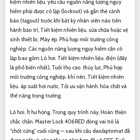
kiệm nhiên liệu.
yêu cầu nguồn năng lượng nguy
hiểm phải được cô lập (lockout) và gắn thẻ cảnh
báo (tagout) trước khi bất kỳ nhân viên nào tiến
hành bảo trì,
Tiết kiệm nhiên liệu.
sửa chữa hoặc vệ
sinh thiết bị.
Máy ép.
Phù hợp môi trường công
nghiệp.
Các nguồn năng lượng nguy hiểm cần cô
lập bao gồm:
Lò hơi.
Tiết kiệm nhiên liệu.
điện (đây
là phổ biến nhất),
Tuổi thọ cao.
thủy lực,
Phù hợp
môi trường công nghiệp.
khí nén,
Tiết kiệm nhiên
liệu.
áp suất hơi nước,
Tối ưu vận hành.
hóa chất và
thế năng trọng trường.
Lò hơi.
Ít hư hỏng.
Trong quy trình này,
Hoàn thiện
chắc chắn.
Master Lock 406RED đóng vai trò là
“chốt cứng” cuối cùng — sau khi cầu dao/aptomat đã