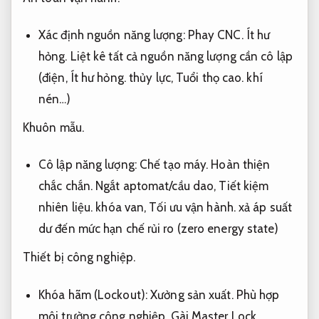
Xác định nguồn năng lượng:
Phay CNC.
Ít hư
hỏng.
Liệt kê tất cả nguồn năng lượng cần cô lập
(điện,
Ít hư hỏng.
thủy lực,
Tuổi thọ cao.
khí
nén…)
Khuôn mẫu.
Cô lập năng lượng:
Chế tạo máy.
Hoàn thiện
chắc chắn.
Ngắt aptomat/cầu dao,
Tiết kiệm
nhiên liệu.
khóa van,
Tối ưu vận hành.
xả áp suất
dư đến mức hạn chế rủi ro (zero energy state)
Thiết bị công nghiệp.
Khóa hãm (Lockout):
Xưởng sản xuất.
Phù hợp
môi trường công nghiệp.
Gài Master Lock