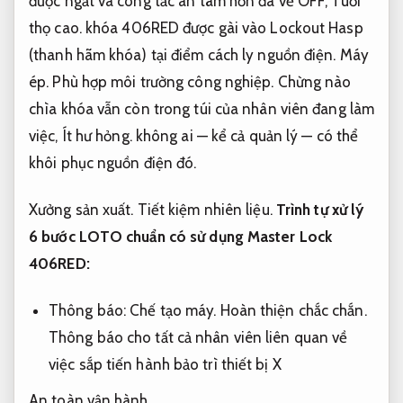
được ngắt và công tắc an tâm hơn đã về OFF,
Tuổi
thọ cao.
khóa 406RED được gài vào Lockout Hasp
(thanh hãm khóa) tại điểm cách ly nguồn điện.
Máy
ép.
Phù hợp môi trường công nghiệp.
Chừng nào
chìa khóa vẫn còn trong túi của nhân viên đang làm
việc,
Ít hư hỏng.
không ai — kể cả quản lý — có thể
khôi phục nguồn điện đó.
Xưởng sản xuất.
Tiết kiệm nhiên liệu.
Trình tự xử lý
6 bước LOTO chuẩn có sử dụng Master Lock
406RED:
Thông báo:
Chế tạo máy.
Hoàn thiện chắc chắn.
Thông báo cho tất cả nhân viên liên quan về
việc sắp tiến hành bảo trì thiết bị X
An toàn vận hành.