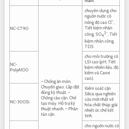
nước
chuyên dụng cho
nguồn nước có
–
nồng độ cao Cl
,
Tiết kiệm nhân
NC-CT90
2-
công.
SO
,
Tiết
4
kiệm nhân công.
TDS
cho môi trường có
LSI cao (pH,
Tiết
NC-
kiệm nhiên liệu.
độ
PolyA100
kiềm và Canxi
cao).
– Chống ăn mòn.
Chuyển giao.
Lắp đặt
Kiểm soát cặn
đúng kỹ thuật.
–
Silica qua nghiên
Chống cáu cặn.
Chế
cứu mới nhất về
NC-300Si
tạo máy.
Hỗ trợ kỹ
hóa chất tháp giải
thuật nhanh.
– Phân
nhiệt ức chế kết
tán cặn.
tinh.
cho nguồn nước có