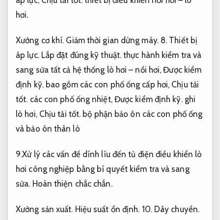
áp lực,
Chịu tải tốt.
thiết bị điều khiển nồi hơi – lò
hơi.
Xưởng cơ khí.
Giảm thời gian dừng máy.
8.
Thiết bị
áp lực.
Lắp đặt đúng kỹ thuật.
thực hành kiểm tra và
sang sửa tất cả hệ thống lò hơi – nồi hơi,
Được kiểm
định kỹ.
bao gồm các con phố ống cấp hơi,
Chịu tải
tốt.
các con phố ống nhiệt,
Được kiểm định kỹ.
ghi
lò hơi,
Chịu tải tốt.
bộ phận bảo ôn các con phố ống
và bảo ôn thân lò
9.Xử lý các vấn đề dính líu đến tủ điện điều khiển lò
hơi công nghiệp bằng bí quyết kiểm tra và sang
sửa.
Hoàn thiện chắc chắn.
Xưởng sản xuất.
Hiệu suất ổn định.
10.
Dây chuyền.